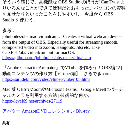
そういう感じで、高機能な OBS Studio のほうが CamTwist よ
りいろんなことができて便利だとおもった。パソコンの資料
を見せたりといったことをしやすいし、今度から OBS
Studio を使おう。
参考：
johnboiles/obs-mac-virtualcam： Creates a virtual webcam device
from the output of OBS. Especially useful for streaming smooth,
composited video into Zoom, Hangouts, Jitsi etc. Like
CatxFish/obs-virtualcam but for macOS.
https://github.com/johnboiles/obs-mac-virtualcam
『Adobe Character Animator』でVTuberを作ろう！OBS編#2 |
動画コンテンツの作り方【VTuber編】 | さるでき.com
https://sarudeki.com/video/vtuber/vtuber-05.html
Mac 版 OBSでZoomやMicrosoft Teams、Google Meetにバーチ
ャルカメラを利用する方法 | 技術的な何か。
https://level69.net/archives/27119
アバター AmazonDVDコレクション Blu-ray
共有 :