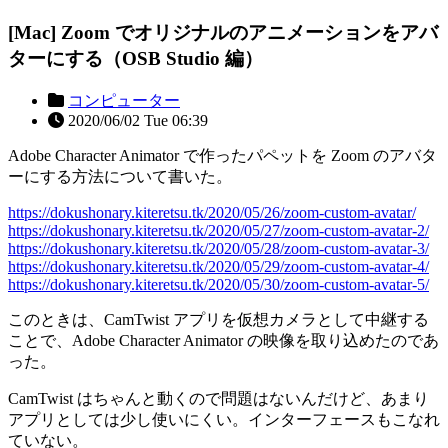
[Mac] Zoom でオリジナルのアニメーションをアバ
ターにする（OSB Studio 編）
コンピューター
2020/06/02 Tue 06:39
Adobe Character Animator で作ったパペットを Zoom のアバタ
ーにする方法について書いた。
https://dokushonary.kiteretsu.tk/2020/05/26/zoom-custom-avatar/
https://dokushonary.kiteretsu.tk/2020/05/27/zoom-custom-avatar-2/
https://dokushonary.kiteretsu.tk/2020/05/28/zoom-custom-avatar-3/
https://dokushonary.kiteretsu.tk/2020/05/29/zoom-custom-avatar-4/
https://dokushonary.kiteretsu.tk/2020/05/30/zoom-custom-avatar-5/
このときは、CamTwist アプリを仮想カメラとして中継する
ことで、Adobe Character Animator の映像を取り込めたのであ
った。
CamTwist はちゃんと動くので問題はないんだけど、あまり
アプリとしては少し使いにくい。インターフェースもこなれ
ていない。