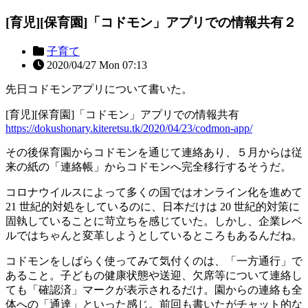
[育児][保育園]「コドモン」アプリでの情報共有２
子育て
2020/04/27 Mon 07:13
先日コドモンアプリについて書いた。
[育児][保育園]「コドモン」アプリでの情報共有
https://dokushonary.kiteretsu.tk/2020/04/23/codmon-app/
その後保育園からコドモンを通じて連絡あり、５月からは従
来の紙の「連絡帳」からコドモンへ完全移行するそうだ。
コロナウイルスによって多くの国ではオンライン化を進めて
21 世紀的対処をしているのに、日本だけは 20 世紀的対策に
固執していることに苛立ちを感じていた。しかし、企業レベ
ルではちゃんと変革しようとしているところもあるんだね。
コドモンをしばらく使ってみて気付くのは、「一方通行」で
あること。子どもの健康状態や送迎、欠席等について連絡し
ても「確認済」マークが表示されるだけ。園からの連絡も全
体への「通達」といった感じ。前回も書いたがチャット的な