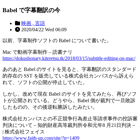
Babel で字幕翻訳の今
映画 ,
言語
2020/04/22 Wed 06:09
以前、字幕制作ソフトの Babel について書いた。
Mac で動画字幕制作 – 読書ナリ
https://dokushonary.kiteretsu.tk/2018/03/15/subtitle-editing-on-mac/
あのあと Babel のサイトを見ると、字幕翻訳のスタンダード
的存在の SST を販売している株式会社カンバスから訴えら
れて、ソフトの公開が停止していた。
しかし、改めて現在 Babel のサイトを見てみたら、再びソフ
トが公開されている。どうやら、Babel 側が裁判で一旦敗訴
したものの、その後逆転勝訴したみたい。
株式会社カンバスとの不正競争行為差止等請求事件の控訴審
判決について－知的財産高等裁判所令和元年8 月21日判決－
| 株式会社フェイス
https://www.faith-up.com/site/?p=1409