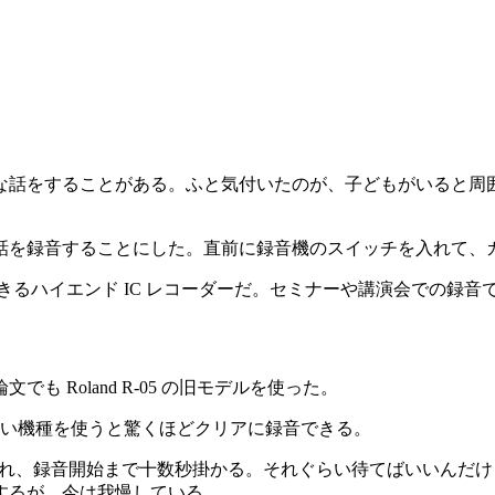
な話をすることがある。ふと気付いたのが、子どもがいると周
話を録音することにした。直前に録音機のスイッチを入れて、
 録音ができるハイエンド IC レコーダーだ。セミナーや講演会での録
 Roland R-05 の旧モデルを使った。
ういい機種を使うと驚くほどクリアに録音できる。
。電源を入れ、録音開始まで十数秒掛かる。それぐらい待てばいい
するが、今は我慢している。