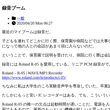
録音ブーム
一般
2020/04/20 Mon 06:27
最近のマイブームは録音だ。
子どもを連れてどこかに行く際、保育園や病院などでは大事
になって他の人との会話があまり頭に入らないのだ。
ということで、保育園で説明を受けたり、病院に行く際は会
録音には Roland R-05 を愛用している。リニア PCM
Roland – R-05 | WAVE/MP3 Recorder
https://www.roland.com/jp/products/r-05/
ちなみに私は大学生のころ実験音声学を専攻していた。卒業論文でも
たしかにもっと安い IC レコーダーはある。でも、こうい
Roland R-05 の唯一の欠点は起動時間が遅いことだ
厨でもあるので、最新のもっといい機種が欲しいと思ったり