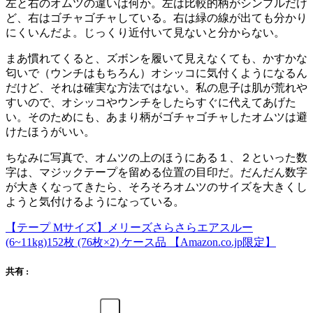
左と右のオムツの違いは何か。左は比較的柄がシンプルだけ
ど、右はゴチャゴチャしている。右は緑の線が出ても分かり
にくいんだよ。じっくり近付いて見ないと分からない。
まあ慣れてくると、ズボンを履いて見えなくても、かすかな
匂いで（ウンチはもちろん）オシッコに気付くようになるん
だけど、それは確実な方法ではない。私の息子は肌が荒れや
すいので、オシッコやウンチをしたらすぐに代えてあげた
い。そのためにも、あまり柄がゴチャゴチャしたオムツは避
けたほうがいい。
ちなみに写真で、オムツの上のほうにある１、２といった数
字は、マジックテープを留める位置の目印だ。だんだん数字
が大きくなってきたら、そろそろオムツのサイズを大きくし
ようと気付けるようになっている。
【テープ Mサイズ】メリーズさらさらエアスルー
(6~11kg)152枚 (76枚×2) ケース品 【Amazon.co.jp限定】
共有 :