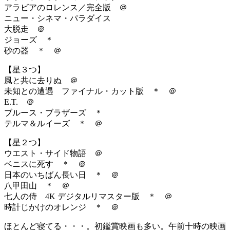
アラビアのロレンス／完全版 ＠
ニュー・シネマ・パラダイス
大脱走 ＠
ジョーズ ＊
砂の器 ＊ ＠
【星３つ】
風と共に去りぬ ＠
未知との遭遇 ファイナル・カット版 ＊ ＠
E.T. ＠
ブルース・ブラザーズ ＊
テルマ＆ルイーズ ＊ ＠
【星２つ】
ウエスト・サイド物語 ＠
ベニスに死す ＊ ＠
日本のいちばん長い日 ＊ ＠
八甲田山 ＊ ＠
七人の侍 4K デジタルリマスター版 ＊ ＠
時計じかけのオレンジ ＊ ＠
ほとんど寝てる・・・。初鑑賞映画も多い。午前十時の映画