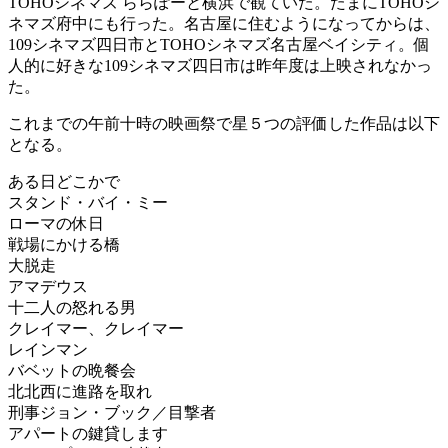
TOHOシネマズ ららぽーと横浜で観ていた。たまにTOHOシ
ネマズ府中にも行った。名古屋に住むようになってからは、
109シネマズ四日市とTOHOシネマズ名古屋ベイシティ。個
人的に好きな109シネマズ四日市は昨年度は上映されなかっ
た。
これまでの午前十時の映画祭で星５つの評価した作品は以下
となる。
ある日どこかで
スタンド・バイ・ミー
ローマの休日
戦場にかける橋
大脱走
アマデウス
十二人の怒れる男
クレイマー、クレイマー
レインマン
バベットの晩餐会
北北西に進路を取れ
刑事ジョン・ブック／目撃者
アパートの鍵貸します