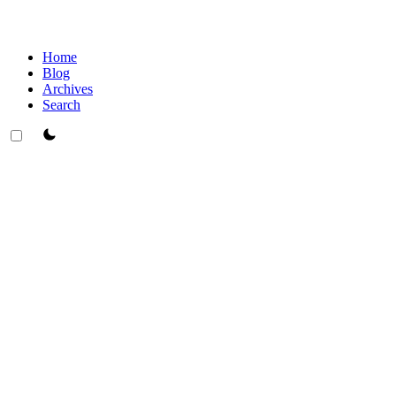
Home
Blog
Archives
Search
theme switcher