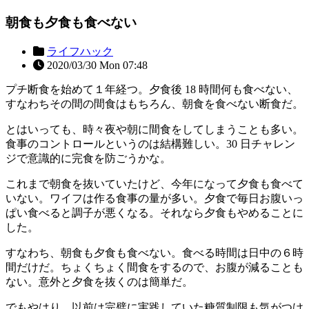
朝食も夕食も食べない
ライフハック
2020/03/30 Mon 07:48
プチ断食を始めて１年経つ。夕食後 18 時間何も食べない、
すなわちその間の間食はもちろん、朝食を食べない断食だ。
とはいっても、時々夜や朝に間食をしてしまうことも多い。
食事のコントロールというのは結構難しい。30 日チャレン
ジで意識的に完食を防ごうかな。
これまで朝食を抜いていたけど、今年になって夕食も食べて
いない。ワイフは作る食事の量が多い。夕食で毎日お腹いっ
ぱい食べると調子が悪くなる。それなら夕食もやめることに
した。
すなわち、朝食も夕食も食べない。食べる時間は日中の６時
間だけだ。ちょくちょく間食をするので、お腹が減ることも
ない。意外と夕食を抜くのは簡単だ。
でもやはり、以前は完璧に実践していた糖質制限も気がつけ