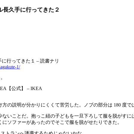
ール長久手に行ってきた２
に行ってきた１ – 読書ナリ
nagakute-1/
。。
【公式】 – IKEA
の説明が分かりにくくて苦労した。ノブの部分は 180 度では
ないことだ。抱っこ紐の子どもを一旦下ろして服を脱がすには
くにソファーがあったのでそこで服を脱がせたりできた。
てレストランへ誘導するためじゃないかな。