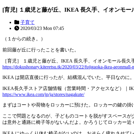
[育児] １歳児と藤が丘、IKEA 長久手、イオンモ
子育て
2020/03/23 Mon 07:45
（１からの続き。）
前回藤が丘に行ったことを書いた。
［育児］ １歳児と藤が丘、IKEA 長久手、イオンモール長久手
https://dokushonary.kiteretsu.tk/2020/03/22/fujigaoka-ikea-aeonmall-
IKEA は開店直後に行ったが、結構混んでいた。平日なのに
IKEA長久手ストア店舗情報（営業時間・アクセスなど）｜IKEA
https://www.ikea.com/jp/ja/stores/nagakute/
まずはコートや荷物をロッカーに預けた。ロッカーの鍵の掛け方
ここで問題となるのが、子どものコートを脱がすスペースが少
は意外と通路に椅子等がないんだよ。かろうじてロッカー近
IKEA にゆっくり休む椅子がないのは、おそらく疲れさせ