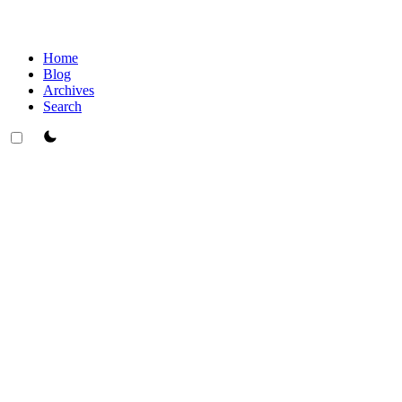
Home
Blog
Archives
Search
theme switcher