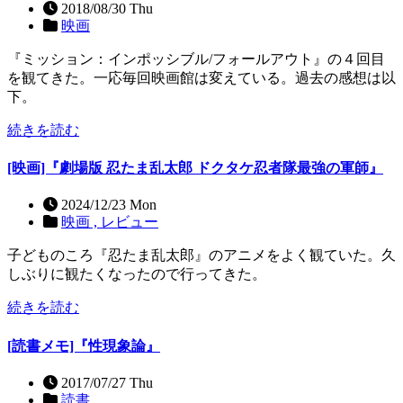
2018/08/30 Thu
映画
『ミッション：インポッシブル/フォールアウト』の４回目
を観てきた。一応毎回映画館は変えている。過去の感想は以
下。
続きを読む
[映画]『劇場版 忍たま乱太郎 ドクタケ忍者隊最強の軍師』
2024/12/23 Mon
映画 ,
レビュー
子どものころ『忍たま乱太郎』のアニメをよく観ていた。久
しぶりに観たくなったので行ってきた。
続きを読む
[読書メモ]『性現象論』
2017/07/27 Thu
読書