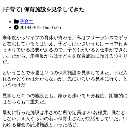
[子育て] 保育施設を見学してきた
子育て
2019/09/19 Thu 05:05
来年度からワイフの育休が終わる。私はフリーランスでずっ
と在宅しているとはいえ、子どもは小さいうちは一日中付き
っきりでいる必要があるので、子どもがいると仕事ができな
い。だから、来年度からは子どもを保育施設に預けるつもり
だ。
ということで今週は２つの保育施設を見学してきた。まだ入
れるかどうかは分からないが、先にいろいろ見学に行く、と
いうわけだ。
見学した２つの施設とも、家から歩いて５分程度。距離的に
はどちらも二重丸だ。
最初に行った施設は小さめな所で定員は 20 名程度。庭など
もない。４人ぐらいの若い保育士さんが世話をしていた。い
わゆる都会の託児施設といった感じ。