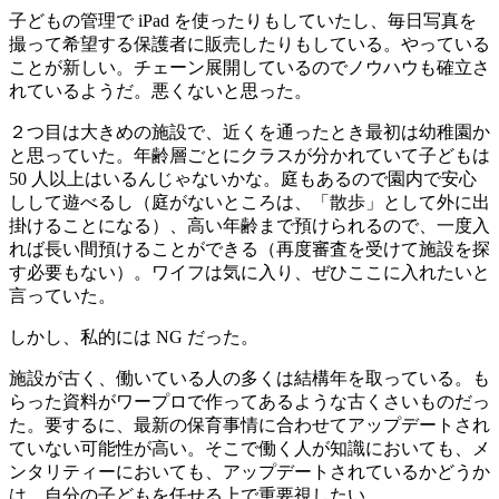
子どもの管理で iPad を使ったりもしていたし、毎日写真を
撮って希望する保護者に販売したりもしている。やっている
ことが新しい。チェーン展開しているのでノウハウも確立さ
れているようだ。悪くないと思った。
２つ目は大きめの施設で、近くを通ったとき最初は幼稚園か
と思っていた。年齢層ごとにクラスが分かれていて子どもは
50 人以上はいるんじゃないかな。庭もあるので園内で安心
しして遊べるし（庭がないところは、「散歩」として外に出
掛けることになる）、高い年齢まで預けられるので、一度入
れば長い間預けることができる（再度審査を受けて施設を探
す必要もない）。ワイフは気に入り、ぜひここに入れたいと
言っていた。
しかし、私的には NG だった。
施設が古く、働いている人の多くは結構年を取っている。も
らった資料がワープロで作ってあるような古くさいものだっ
た。要するに、最新の保育事情に合わせてアップデートされ
ていない可能性が高い。そこで働く人が知識においても、メ
ンタリティーにおいても、アップデートされているかどうか
は、自分の子どもを任せる上で重要視したい。