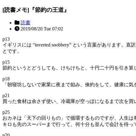
[読書メモ]『節約の王道』
読書
2019/08/20 Tue 07:02
p13
イギリスには “inverted snobbery” という言
とです。
p15
節約というとどうしても、けちけちと、十円二十円を引き算
p18
「朝寝坊しないで家業に夜まで励み、倹約をして、健康に気
p21
買った食材は余さず使い、冷蔵庫が空っぽになるまで次を買
p25
おカネは「天下の回りもの」で循環するものですが、人生は
キロも先のスーパーまで行って、何十分も並んで会計を待っ
p70