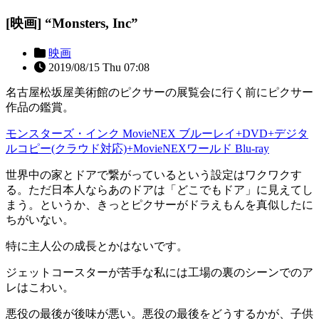
[映画] “Monsters, Inc”
映画
2019/08/15 Thu 07:08
名古屋松坂屋美術館のピクサーの展覧会に行く前にピクサー
作品の鑑賞。
モンスターズ・インク MovieNEX ブルーレイ+DVD+デジタ
ルコピー(クラウド対応)+MovieNEXワールド Blu-ray
世界中の家とドアで繋がっているという設定はワクワクす
る。ただ日本人ならあのドアは「どこでもドア」に見えてし
まう。というか、きっとピクサーがドラえもんを真似したに
ちがいない。
特に主人公の成長とかはないです。
ジェットコースターが苦手な私には工場の裏のシーンでのア
レはこわい。
悪役の最後が後味が悪い。悪役の最後をどうするかが、子供