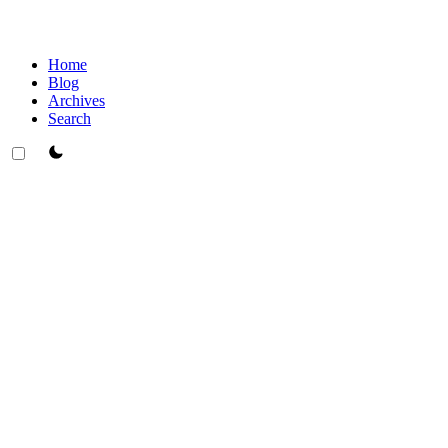
Home
Blog
Archives
Search
theme switcher