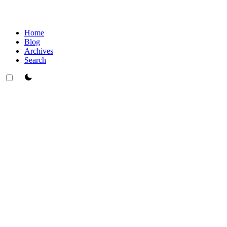
Home
Blog
Archives
Search
theme switcher