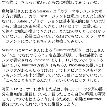
する際は、ちょっと変わったものに挑戦してみようかな。
島﨑肇則さんによる Session 2 は「カラーマネジメントの考
え方と実践」。カラーマネージメントは私はほとんど知識が
ないし、Adobe アプリケーションは基本個人的に使うだけだ
から、適当にお茶を濁してきた。DTP セミナーに通い出し
て徐々に知識が増えてきたけど、まだぼんやりとしか分かっ
ていないし、必要に迫られているわけでもない。カラーマネ
ージメントについてもちゃんと勉強してみたい。
Session 3 は hamko さんによる「Illustrator大好き・はむこさん
の「○△□でなにつくろ？」名古屋出張版」。私は芸術的セ
ンスが要求される Photoshop よりも、ロジカルでイラストを
描いていく Illustrator が好き（もちろん Photoshop の扱いにも
ロジックがあるんだろうけど）。でもアピアランスもパター
ンもシンボルも十分理解していないし使いこなせていない。
「こんなこともできるんだ！」といろいろビックリした。
毎回 DTP セミナーに参加した後は、特にテクニック系の部
分を重点的に復習している。習ったことを自分の環境で再現
して、いつでも使えるようにするためだ。今回は Illustrator
部分について忘れないうちに復習をしよう。