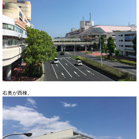
右奥が西棟。