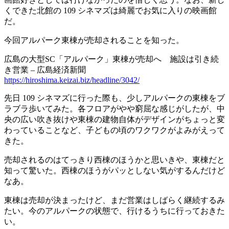
くできた北館の 109 シネマズは綺麗でお気に入りの映画館
だ。
今回アルパーク東棟が売却されることを知った。
広島の大型SC「アルパーク」東棟が売却へ 施設は引き続
き営業 – 広島経済新聞
https://hiroshima.keizai.biz/headline/3042/
先日 109 シネマズに行った際も、少しアルパークの東棟をブ
ラブラ歩いてみた。各フロアがやや窮屈な感じがしたが、中
央の広い吹き抜けや東棟の建物自体がデザインがちょっと変
わっていることなど、子どもの頃のワクワクがよみがえって
きた。
売却されるのはてっきり西棟のほうかと思いきや、東棟だと
知って驚いた。西棟のほうがパッとしない気がするんだけど
なあ。
東棟は売却が決まったけど、まだ営業はしばらく継続するみ
たい。今のアルパークの状態で、行けるうちに行っておきた
い。