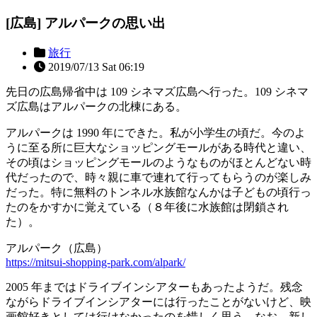
[広島] アルパークの思い出
旅行
2019/07/13 Sat 06:19
先日の広島帰省中は 109 シネマズ広島へ行った。109 シネマ
ズ広島はアルパークの北棟にある。
アルパークは 1990 年にできた。私が小学生の頃だ。今のよ
うに至る所に巨大なショッピングモールがある時代と違い、
その頃はショッピングモールのようなものがほとんどない時
代だったので、時々親に車で連れて行ってもらうのが楽しみ
だった。特に無料のトンネル水族館なんかは子どもの頃行っ
たのをかすかに覚えている（８年後に水族館は閉鎖され
た）。
アルパーク（広島）
https://mitsui-shopping-park.com/alpark/
2005 年まではドライブインシアターもあったようだ。残念
ながらドライブインシアターには行ったことがないけど、映
画館好きとしては行けなかったのを惜しく思う。なお、新し