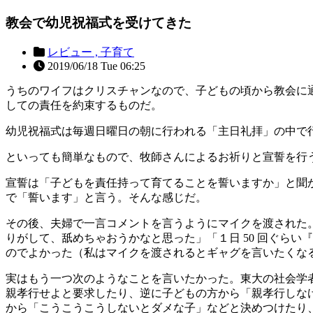
教会で幼児祝福式を受けてきた
レビュー ,
子育て
2019/06/18 Tue 06:25
うちのワイフはクリスチャンなので、子どもの頃から教会に
しての責任を約束するものだ。
幼児祝福式は毎週日曜日の朝に行われる「主日礼拝」の中で
といっても簡単なもので、牧師さんによるお祈りと宣誓を行う
宣誓は「子どもを責任持って育てることを誓いますか」と聞
で「誓います」と言う。そんな感じだ。
その後、夫婦で一言コメントを言うようにマイクを渡された
りがして、舐めちゃおうかなと思った」「１日 50 回ぐらい
のでよかった（私はマイクを渡されるとギャグを言いたくな
実はもう一つ次のようなことを言いたかった。東大の社会学
親孝行せよと要求したり、逆に子どもの方から「親孝行しな
から「こうこうこうしないとダメな子」などと決めつけたり