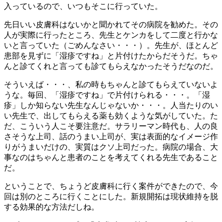
入っているので、いつもそこに行っていた。
先日いい皮膚科はないかと聞かれてその病院を勧めた。その
人が実際に行ったところ、先生とケンカをして二度と行かな
いと言っていた（ごめんなさい・・・）。先生が、ほとんど
患部を見ずに「湿疹ですね」と片付けたからだそうだ。ちゃ
んと診てくれと言っても診てもらえなかったそうだなのだ。
そういえば・・・、私の時もちゃんと診てもらえていないよ
うな。毎回、「湿疹ですね」で片付けられる・・・。「湿
疹」しか知らない先生なんじゃないか・・・。人当たりのい
い先生で、出してもらえる薬も効くような気がしていた。た
だ、こういう人こそ要注意だ。サラリーマン時代も、人の良
さそうな上司、話のうまい上司が、実は表面的なイメージ作
りがうまいだけの、実質はクソ上司だった。病院の場合、大
事なのはちゃんと患者のことを考えてくれる先生であること
だ。
ということで、ちょうど皮膚科に行く案件ができたので、今
回は別のところに行くことにした。新規開拓は現状維持を脱
する効果的な方法だしね。