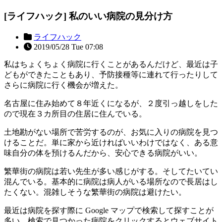
[ライフハック] 私のいい病院の見分け方
ライフハック
2019/05/28 Tue 07:08
私はちょくちょく病院に行くことがあるんだけど、最近は子
どもができたこともあり、予防接種等に連れて行ったりして
さらに病院に行く機会が増えた。
名古屋に住み始めて８年近くになるが、２度引っ越しをした
ので現在３カ所目の住居に住んでいる。
土地勘がない場所で苦労するのが、お気に入りの病院を見つ
けることだ。単に家から近ければいいわけではなく、ある意
味自分の体を預けるんだから、安心できる病院がいい。
繁華街の病院は若い先生が多い感じがする。そしてたいてい
混んでいる。基本的に病院は病人がいる場所なので長居はし
たくない。混雑しそうな繁華街の病院は避けたい。
最近は病院を探す際に Google マップで検索して探すことが
多い。検索で見つかった病院をクリックするとウェブサイト