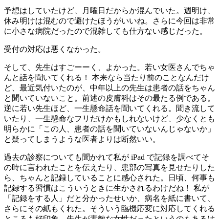
予想はしていたけど、月曜日だからか混んでいた。週明け、
休み明けは混むので避けたほうがいいね。さらに今回は非常
に小さな病院だったので混雑しても仕方ない感じだった。
受付の対応は悪くなかった。
そして、先生はすごーーく、よかった。若い女医さんでちゃ
んと話を聞いてくれる！ 本来なら当たり前のことなんだけ
ど、最近気付いたのが、中年以上の先生は患者の話をちゃん
と聞いていないこと。前述の皮膚科はその最たる例である。
逆に若い先生ほど、一生懸命話を聞いてくれる。聞き流して
いたり、一生懸命なフリだけかもしれないけど、少なくとも
明らかに「この人、患者の話を聞いていないんじゃないか」
と疑ってしまうような医者よりは断然いい。
過去の診察についても聞かれて私が iPad で記録を調べてそ
の時に言われたことを伝えたり、患部の写真を見せたりした
ら、ちゃんと記録していることに感心された。日頃、何事も
記録する習慣はこういうときに生かされるわけだね！ 私が
「記録をする人」だと分かったせいか、病名を紙に書いて、
さらにその紙もくれた。そういう臨機応変に対応してくれる
ところも好印象。先生が素敵な女性だったというのもあるけ