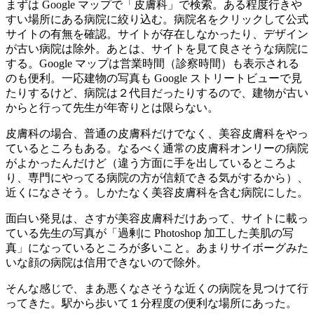
まずは Google マップで「皮膚科」で検索。ある程度行きや
すい場所にある病院に絞り込む。病院名をクリックして公式
サイトの有無を確認。サイトが存在しなかったり、デザイン
が古い病院は除外。あとは、サイトを見て良さそうな病院に
する。Google マップは営業時間（診察時間）も表示される
のも便利。一応建物の写真も Google ストリートビューで見
たりするけど、病院は２代目だったりするので、建物が古い
からと行って先生が年寄りとは限らない。
皮膚科の場合、普通の皮膚科だけでなく、美容皮膚科をやっ
ているところもある。なるべく通常の皮膚科オンリーの病院
がよかったんだけど（違う方面に手を出しているところよ
り、専門にやってる病院の方が信頼できる気がするから）、
近くになさそう。しかたなく美容皮膚科を含む病院にした。
面白い発見は、さすが美容皮膚科だけあって、サイトに載っ
ている先生の写真が「過剰に Photoshop 加工した美肌の写
真」になっているところが多いこと。あまりサイボーグみた
いな顔の病院は信用できないので除外。
そんな感じで、まあ悪くなさそうな近くの病院を見つけて行
ってきた。駅から歩いて１分程度の便利な場所にあった。