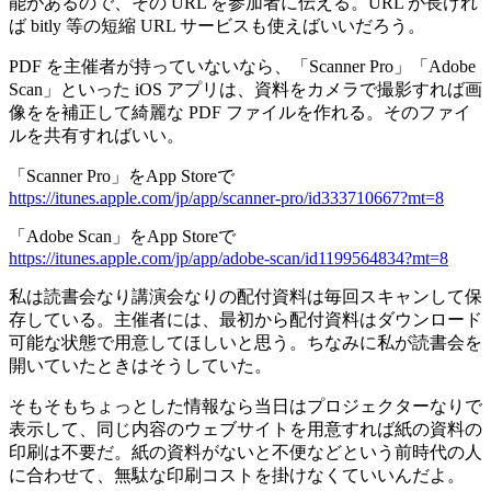
能があるので、その URL を参加者に伝える。URL が長けれ
ば bitly 等の短縮 URL サービスも使えばいいだろう。
PDF を主催者が持っていないなら、「Scanner Pro」「Adobe
Scan」といった iOS アプリは、資料をカメラで撮影すれば画
像をを補正して綺麗な PDF ファイルを作れる。そのファイ
ルを共有すればいい。
「Scanner Pro」をApp Storeで
https://itunes.apple.com/jp/app/scanner-pro/id333710667?mt=8
「Adobe Scan」をApp Storeで
https://itunes.apple.com/jp/app/adobe-scan/id1199564834?mt=8
私は読書会なり講演会なりの配付資料は毎回スキャンして保
存している。主催者には、最初から配付資料はダウンロード
可能な状態で用意してほしいと思う。ちなみに私が読書会を
開いていたときはそうしていた。
そもそもちょっとした情報なら当日はプロジェクターなりで
表示して、同じ内容のウェブサイトを用意すれば紙の資料の
印刷は不要だ。紙の資料がないと不便などという前時代の人
に合わせて、無駄な印刷コストを掛けなくていいんだよ。