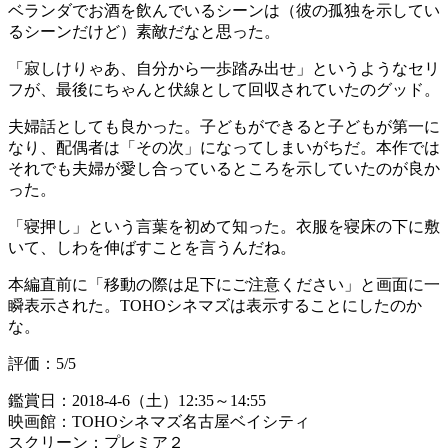
ベランダでお酒を飲んでいるシーンは（彼の孤独を示してい
るシーンだけど）素敵だなと思った。
「寂しけりゃあ、自分から一歩踏み出せ」というようなセリ
フが、最後にちゃんと伏線として回収されていたのグッド。
夫婦話としても良かった。子どもができると子どもが第一に
なり、配偶者は「その次」になってしまいがちだ。本作では
それでも夫婦が愛し合っているところを示していたのが良か
った。
「寝押し」という言葉を初めて知った。衣服を寝床の下に敷
いて、しわを伸ばすことを言うんだね。
本編直前に「移動の際は足下にご注意ください」と画面に一
瞬表示された。TOHOシネマズは表示することにしたのか
な。
評価：5/5
鑑賞日：2018-4-6（土）12:35～14:55
映画館：TOHOシネマズ名古屋ベイシティ
スクリーン：プレミア２