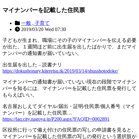
マイナンバーを記載した住民票
一般 ,
子育て
2019/03/20 Wed 07:30
子どもが生まれ、職場にその子のマイナンバーを伝える必要
が出た。１週間ほど前に出生届を出したばかりで、まだマイ
ナンバーの通知書が届いていない。
出生届を出した – 読書ナリ
https://dokushonary.kiteretsu.tk/2019/03/14/shusshotodoke/
マイナンバーの通知書が届いていない現在の段階でマイナン
バーを知るには、マイナンバーを記載した住民票を発行して
もらえばいい。
名古屋おしえてダイヤル/届出・証明/住民票/個人番号（マイ
ナンバー）を記載した住民票…
https://faq.city.nagoya.jp/P200.aspx?FAQID=0002891
区役所に行って備え付けの住民票の写しの申請書を見ると、
マイナンバーを記載した住民票の写しの発行という選択肢が