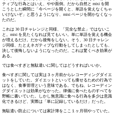
ティブな行為とはいえ、やや面倒。だから自然と mixi を開
こうとした瞬間に「今ページを開くと、単語を覚えなくちゃ
いけないぞ」と思うようになり、mixi ページを開かなくなっ
たのだ。
これは 30 日チャレンジと同様、「完全な禁止」ではないこ
と。mixi を見たくなれば見てもいい。単に単語を覚える機会
が増えるだけ。だから後悔をしない。そう、30 日チャレン
ジ同様、たとえネガティブな行動をしてしまったとしても、
決して後悔しないようになったのだ。これは驚くべき効果が
ある。
では食べすぎと無駄遣いに関してはどうすればいいか。
食べすぎに関しては実は３ヶ月前からレコーディングダイエ
ットをしていた。ダイエットといっても痩せるための行為で
はなく、食事管理という意味である。でもね、レコーディン
グダイエットは効果がなかった。律儀に食べたものすべてを
野帳に書いていた。しかし無意識に食べる行為を多少は意識
化できるけど、実際は「単に記録しているだけ」だった。
無駄遣い防止については家計簿をここ１ヶ月弱やっていた。