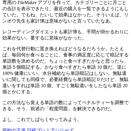
専用の FileMaker アプリを作って、カテゴリーごとに月ごと
の合計を表示できたり、最近の購入を一覧できるようにもし
ていた。でもね、たいして効果はなかった。そういえば、リ
ンボウ先生も家計簿は意味がないと言っていたなあ。
レコーディングダイエットも家計簿も、手間が掛かるわりに
効果がない。要するに意味がなかった。
これを代替行動に置き換えればどうなるだろうか。たとえ
ば、毎回何か食べるごとに、食事の満足度に応じて暗記する
単語数を決めるのだ。ちょっと食べすぎたかなと思ったら、
単語５個暗記する。かなり食べすぎたら単語 10 個だ。逆に
100% 健康にいい、水分補給なら単語暗記はしない。無駄遣
いに関しても同様で、必要経費なら単語暗記０だけど、無駄
遣いをすれば単語 10 個、すごく無駄遣いをしたなら単語 20
個とかにする。
この方法なら覚える単語の数によってペナルティーを調整で
きる。そう、前述の「程度問題」を解決できるのだ。
よし、これでしばらくやってみよう。
節約の王道 日経プレミアシリーズ