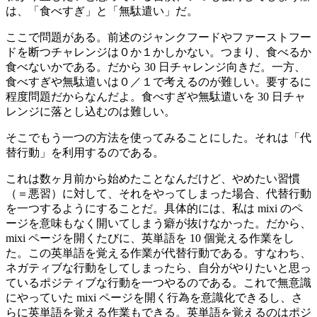
は、「食べすぎ」と「無駄遣い」だ。
ここで問題がある。前述のジャンクフードやファーストフー
ドを断つチャレンジは０か１かしかない。つまり、食べるか
食べないかである。だから 30 日チャレンジ向きだ。一方、
食べすぎや無駄遣いは０／１で考えるのが難しい。要するに
程度問題だからなんだよ。食べすぎや無駄遣いを 30 日チャ
レンジに落とし込むのは難しい。
そこでもう一つの方法を使ってみることにした。それは「代
替行動」を利用するのである。
これは数ヶ月前から始めたことなんだけど、やめたい習慣
（＝悪習）に対して、それをやってしまった場合、代替行動
を一つするようにすることだ。具体的には、私は mixi のペ
ージを意味もなく開いてしまう癖が抜けなかった。だから、
mixi ページを開くたびに、英単語を 10 個覚える作業をし
た。この英単語を覚える作業が代替行動である。すなわち、
ネガティブな行動をしてしまったら、自分がやりたいと思っ
ているポジティブな行動を一つやるのである。これで無意識
にやっていた mixi ページを開く行為を意識化できるし、さ
らに英単語を覚える作業もできる。英単語を覚えるのはポジ