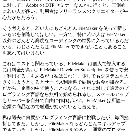
に対して、Adobe の DTP セミナーなんかに行くと、圧倒的
に若い人が多い。利用者はフリーランスのクリエイターが中
心だからだろう。
そう考えると、若い人にもどんどん FileMaker を使って新し
いものを創造してほしい。一方で、特に若い人は FileMaker
以外のどんどん高度なコーディングの世界に入っているんだ
から、おじさんたちは FileMaker でできないこともあること
を忘れてはいけない。
これはコストも関わっている。FileMaker は個人で導入する
には料金が高い。FileMaker Developer Subscription を使って安
く利用する手もあるが（私はこれ）、少しでもシステムを大
きくしようとするとサービス利用料で結構なお金が掛かる。
だから、企業の中で使うことになる。それに対して通常のプ
ログラミング言語なら無料で始められるし、スケールアップ
もサーバーを自分で自由に作ればいい。FileMaker は所詮一
企業の商品なので融通が効かないとも言える。
私は過去に何度かプログラミング言語に挑戦したが、毎回挫
折してきた。しかし、FileMaker ならどんどんスキルアップ
できている。しかも、FileMaker をやると、通常のプログラ