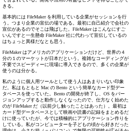
きる。
基本的には FileMaker を利用している企業がセッションを行
う。つまり企業の宣伝の場である。最初に自己紹介で会社の
宣伝があるのでそこは飛ばした。FileMaker はこんなにすご
いんですと一生懸命 FileMaker 社に代わって宣伝しているの
はちょっと異様だなとも思う。
FileMaker はアメリカのアプリケーションだけど、世界の４
分の１のマーケットが日本だという。複雑なコーディングが
不要でスピーディーに現場に導入できるので、多くの企業が
使うのは分かる。
私のように個人用ツールとして使う人はあまりいない印象
だ。私はもともと Mac の Bento という簡単なカード型デー
タベースを使っていた。Bento の開発が終了し、OS をバー
ジョンアップすると動作しなくなったので、仕方なく始めた
のが FileMaker だ（以前少し触ったことはあった）。最初は
カード型データベースとして映画や読書の記録をまとめるだ
けに使っていたが、今では積極的にアプリケーション作りを
している。私がコンピューターを子どもの頃から好きだった
理由は、小さな箱（＝パソコン）で無限の可能性が広がるか