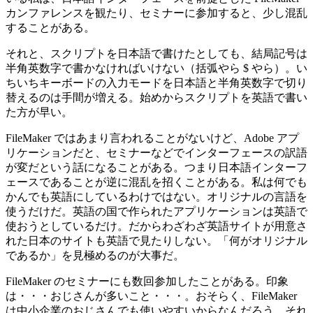
カンファレンスを観たり、セミナーに参加すると、少し混乱
することがある。
それと、スクリプトを日本語で書けたとしても、結局記号は
半角英数字で書かなければいけない（括弧やら $ やら）。い
ちいちキーボードの入力モードを日本語と半角英数字で切り
替えるのは手間が増える。始めからスクリプトを英語で書い
た方が早い。
FileMaker ではあまり言われることがないけど、Adobe アプ
リケーションだと、セミナーなどでインターフェースの訳語
が変だという話になることがある。つまり日本語インターフ
ェースであることが逆に混乱を招くことがある。私は何でも
かんでも英語にしているわけではない。オリジナルの言語を
使うだけだ。英語の国で作られたアプリケーションは英語で
使おうとしているだけ。だからわざわざ英語サイトが用意さ
れた日本のサイトも英語で見たりしない。「何がオリジナル
であるか」を見極めるのが大事だ。
FileMaker のセミナーにも数回参加したことがある。印象
は・・・おじさんが多いこと・・・。おそらく、FileMaker
は中小企業のおじさんでも使いやすいからなんだろう。それ