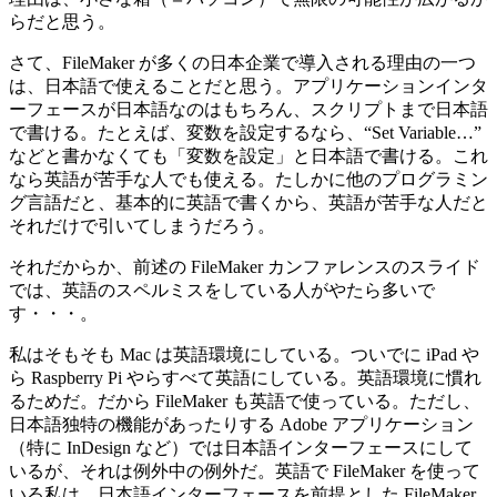
らだと思う。
さて、FileMaker が多くの日本企業で導入される理由の一つ
は、日本語で使えることだと思う。アプリケーションインタ
ーフェースが日本語なのはもちろん、スクリプトまで日本語
で書ける。たとえば、変数を設定するなら、“Set Variable…”
などと書かなくても「変数を設定」と日本語で書ける。これ
なら英語が苦手な人でも使える。たしかに他のプログラミン
グ言語だと、基本的に英語で書くから、英語が苦手な人だと
それだけで引いてしまうだろう。
それだからか、前述の FileMaker カンファレンスのスライド
では、英語のスペルミスをしている人がやたら多いで
す・・・。
私はそもそも Mac は英語環境にしている。ついでに iPad や
ら Raspberry Pi やらすべて英語にしている。英語環境に慣れ
るためだ。だから FileMaker も英語で使っている。ただし、
日本語独特の機能があったりする Adobe アプリケーション
（特に InDesign など）では日本語インターフェースにして
いるが、それは例外中の例外だ。英語で FileMaker を使って
いる私は、日本語インターフェースを前提とした FileMaker