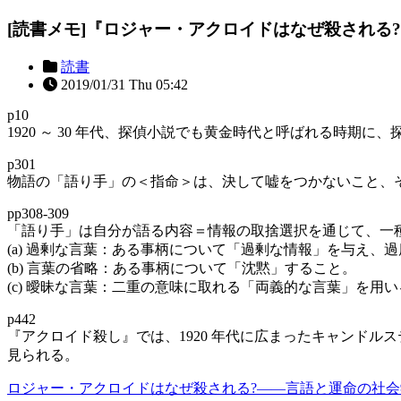
[読書メモ]『ロジャー・アクロイドはなぜ殺される
読書
2019/01/31 Thu 05:42
p10
1920 ～ 30 年代、探偵小説でも黄金時代と呼ばれる時
p301
物語の「語り手」の＜指命＞は、決して嘘をつかないこと、
pp308-309
「語り手」は自分が語る内容＝情報の取捨選択を通じて、一
(a) 過剰な言葉：ある事柄について「過剰な情報」を与え、
(b) 言葉の省略：ある事柄について「沈黙」すること。
(c) 曖昧な言葉：二重の意味に取れる「両義的な言葉」を
p442
『アクロイド殺し』では、1920 年代に広まったキャンド
見られる。
ロジャー・アクロイドはなぜ殺される?――言語と運命の社会