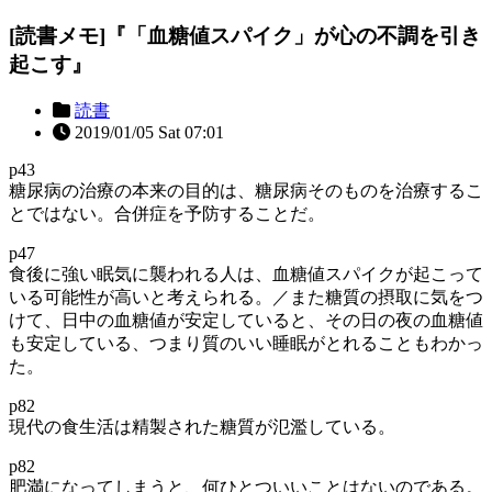
[読書メモ]『「血糖値スパイク」が心の不調を引き
起こす』
読書
2019/01/05 Sat 07:01
p43
糖尿病の治療の本来の目的は、糖尿病そのものを治療するこ
とではない。合併症を予防することだ。
p47
食後に強い眠気に襲われる人は、血糖値スパイクが起こって
いる可能性が高いと考えられる。／また糖質の摂取に気をつ
けて、日中の血糖値が安定していると、その日の夜の血糖値
も安定している、つまり質のいい睡眠がとれることもわかっ
た。
p82
現代の食生活は精製された糖質が氾濫している。
p82
肥満になってしまうと、何ひとついいことはないのである。