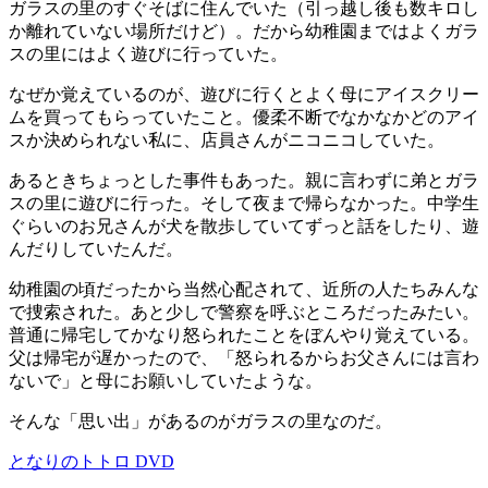
ガラスの里のすぐそばに住んでいた（引っ越し後も数キロし
か離れていない場所だけど）。だから幼稚園まではよくガラ
スの里にはよく遊びに行っていた。
なぜか覚えているのが、遊びに行くとよく母にアイスクリー
ムを買ってもらっていたこと。優柔不断でなかなかどのアイ
スか決められない私に、店員さんがニコニコしていた。
あるときちょっとした事件もあった。親に言わずに弟とガラ
スの里に遊びに行った。そして夜まで帰らなかった。中学生
ぐらいのお兄さんが犬を散歩していてずっと話をしたり、遊
んだりしていたんだ。
幼稚園の頃だったから当然心配されて、近所の人たちみんな
で捜索された。あと少しで警察を呼ぶところだったみたい。
普通に帰宅してかなり怒られたことをぼんやり覚えている。
父は帰宅が遅かったので、「怒られるからお父さんには言わ
ないで」と母にお願いしていたような。
そんな「思い出」があるのがガラスの里なのだ。
となりのトトロ DVD