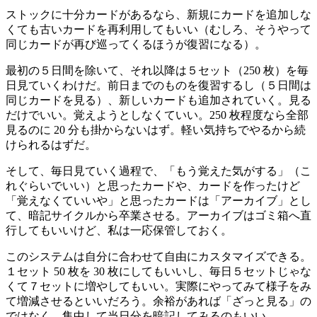
ストックに十分カードがあるなら、新規にカードを追加しな
くても古いカードを再利用してもいい（むしろ、そうやって
同じカードが再び巡ってくるほうが復習になる）。
最初の５日間を除いて、それ以降は５セット（250 枚）を毎
日見ていくわけだ。前日までのものを復習するし（５日間は
同じカードを見る）、新しいカードも追加されていく。見る
だけでいい。覚えようとしなくていい。250 枚程度なら全部
見るのに 20 分も掛からないはず。軽い気持ちでやるから続
けられるはずだ。
そして、毎日見ていく過程で、「もう覚えた気がする」（こ
れぐらいでいい）と思ったカードや、カードを作ったけど
「覚えなくていいや」と思ったカードは「アーカイブ」とし
て、暗記サイクルから卒業させる。アーカイブはゴミ箱へ直
行してもいいけど、私は一応保管しておく。
このシステムは自分に合わせて自由にカスタマイズできる。
１セット 50 枚を 30 枚にしてもいいし、毎日５セットじゃな
くて７セットに増やしてもいい。実際にやってみて様子をみ
て増減させるといいだろう。余裕があれば「ざっと見る」の
ではなく、集中して当日分を暗記してみるのもいい。