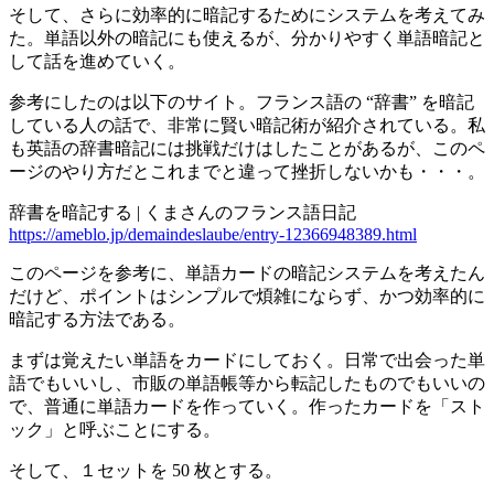
そして、さらに効率的に暗記するためにシステムを考えてみ
た。単語以外の暗記にも使えるが、分かりやすく単語暗記と
して話を進めていく。
参考にしたのは以下のサイト。フランス語の “辞書” を暗記
している人の話で、非常に賢い暗記術が紹介されている。私
も英語の辞書暗記には挑戦だけはしたことがあるが、このペ
ージのやり方だとこれまでと違って挫折しないかも・・・。
辞書を暗記する | くまさんのフランス語日記
https://ameblo.jp/demaindeslaube/entry-12366948389.html
このページを参考に、単語カードの暗記システムを考えたん
だけど、ポイントはシンプルで煩雑にならず、かつ効率的に
暗記する方法である。
まずは覚えたい単語をカードにしておく。日常で出会った単
語でもいいし、市販の単語帳等から転記したものでもいいの
で、普通に単語カードを作っていく。作ったカードを「スト
ック」と呼ぶことにする。
そして、１セットを 50 枚とする。