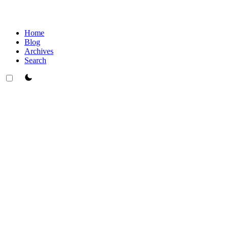
Home
Blog
Archives
Search
theme switcher