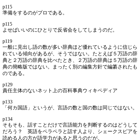
p115
準備をするのがプロである。
p115
よせばいいのにひとりで反省会をしてしまうのだ。
p119
一般に見出し語の数が多い辞典ほど優れているように信じら
れている傾向があるが、そうではない。たとえば５万語の辞
典と２万語の辞典を比べたとき、２万語の辞典は５万語の辞
典の簡略版ではない。まったく別の編集方針で編纂されたも
のである。
p129
責任主体のないネット上の百科事典ウィキペディア
p133
「何カ国語」というが、言語の数と国の数は同じではない。
p134
そもそも、話すことだけで言語能力を判断するのはどうして
だろう？ 英語をペラペラと話す人より、シェークスピアを
読める人の方が語学力があると思うのだが。