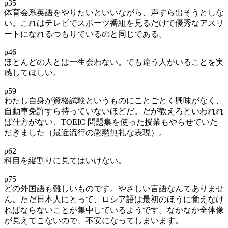
p35
体育会系英語をやりたいといいながら、声すら出そうとしな
い。これはテレビでスポーツ番組を見るだけで優秀なアスリ
ートになれるつもりでいるのと同じである。
p46
ほとんどの人とは一生会わない。でも違う人がいることを実
感してほしい。
p59
わたし自身が資格試験というものにことごとく興味がなく、
自動車免許すら持っていないほどだ。だが教えろといわれれ
ば仕方がない、TOEIC 問題集を使った授業もやらせていた
だきました（最近流行の慇懃無礼な表現）。
p62
科目を縦割りに見てはいけない。
p75
どの外国語も難しいものです。やさしい言語なんてありませ
ん。ただ日本人にとって、ロシア語は最初のほうに覚えなけ
ればならないことが集中しているようです。なかなか全体像
が見えてこないので、不安になってしまいます。