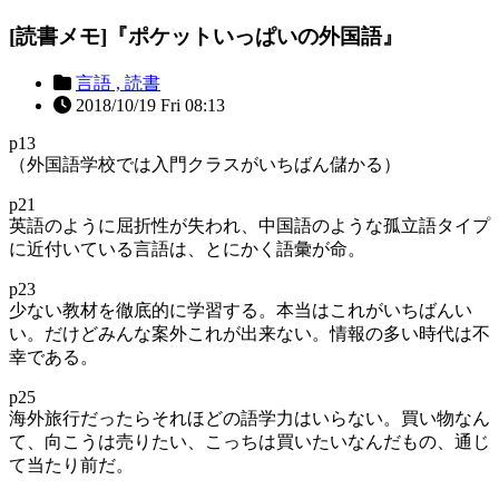
[読書メモ]『ポケットいっぱいの外国語』
言語 ,
読書
2018/10/19 Fri 08:13
p13
（外国語学校では入門クラスがいちばん儲かる）
p21
英語のように屈折性が失われ、中国語のような孤立語タイプ
に近付いている言語は、とにかく語彙が命。
p23
少ない教材を徹底的に学習する。本当はこれがいちばんい
い。だけどみんな案外これが出来ない。情報の多い時代は不
幸である。
p25
海外旅行だったらそれほどの語学力はいらない。買い物なん
て、向こうは売りたい、こっちは買いたいなんだもの、通じ
て当たり前だ。