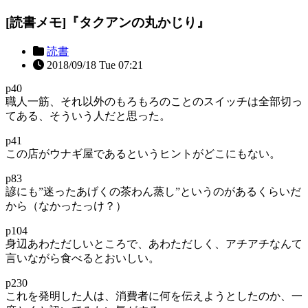
[読書メモ]『タクアンの丸かじり』
読書
2018/09/18 Tue 07:21
p40
職人一筋、それ以外のもろもろのことのスイッチは全部切っ
てある、そういう人だと思った。
p41
この店がウナギ屋であるというヒントがどこにもない。
p83
諺にも”迷ったあげくの茶わん蒸し”というのがあるくらいだ
から（なかったっけ？）
p104
身辺あわただしいところで、あわただしく、アチアチなんて
言いながら食べるとおいしい。
p230
これを発明した人は、消費者に何を伝えようとしたのか、一