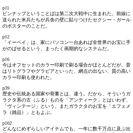
p11
ピンナップということばは第二次大戦中に生まれた。前線に
送られた米兵たちが兵舎の壁に貼りつけたセクシー・ガール
のポスターのことだ。
p12
「イーベイ」は、家にパソコン一台あれば全世界のお宝に手
がのばせるという、まったく画期的なシステムだ。
p16
今はオフセットのカラー印刷で刷る場合がほとんどだが、昔
はリトグラフやグラビアといった、網点の出ない、質の高い
カラー印刷も使われた。
p39
歴史や伝統ある国家や骨董とは、違う。だから、そういうガ
ラクタ系の古（ふる）ものを「アンティーク」とはいわず、
「ヴィンテージ」という。またガラクタのお宝を「エフェメ
ラ（雑品）」ともよぶ。
p102
どんなにめずらしいアイテムでも、一年に数千万点に及ぶ出