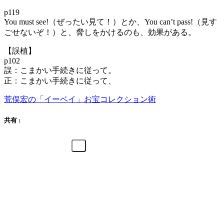
p119
You must see!（ぜったい見て！）とか、You can’t pass!（見す
ごせないぞ！）と、脅しをかけるのも、効果がある。
【誤植】
p102
誤：こまかい手続きに従って。
正：こまかい手続きに従って、
荒俣宏の「イーベイ」お宝コレクション術
共有 :