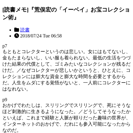
[読書メモ]『荒俣宏の「イーベイ」お宝コレクショ
ン術』
読書
2018/07/24 Tue 06:58
p7
もともとコレクターというのは悲しい。女にはもてないし、
金もたまらないし、いい服も着られない。最低の生活をつづ
けた結果の代償として、ゴミみたいなコレクションが残るだ
けだ。／なぜコレクターが悲しいかというと、ひとえに、コ
レクションには膨大な資金と膨大な時間を必要とするから
だ。人生をムダにする覚悟がないと、一人前にコレクターに
はなれない。
p9
おかげでわたしは、スリリングでスリリングで、死にそうな
ほど刺激的に生きるようになった。／どうしてそうなったか
といえば、これまで経験と人脈が頼りだった趣味の世界が、
インターネットのおかげで、だれにも参入可能になったから
なのだ。