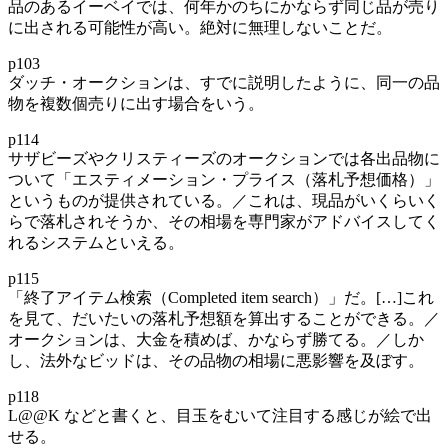
品のあるイーベイでは、何年かのちにかならず同じ品が売り
に出される可能性が高い。絶対に無理しないことだ。
p103
ダッチ・オークションは、すでに説明したように、同一の品
物を複数個売りに出す場合をいう。
p114
サザビーズやクリスティーズのオークションでは各出品物に
ついて「エスティメーション・プライス（落札予想価格）」
というものが提供されている。／これは、現品がいくらいく
らで落札されそうか、その相場を専門家がアドバイスしてく
れるシステムといえる。
p115
「終了アイテム検索（Completed item search）」だ。[…]これ
を見て、だいたいの落札予想額を算出することができる。／
オークションは、大金を積めば、かならず勝てる。／しか
し、法外なビッドは、その品物の相場に悪影響を及ぼす。
p118
L@@K などと書くと、目玉をむいて注目する感じが絵で出
せる。