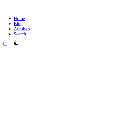
Home
Blog
Archives
Search
theme switcher