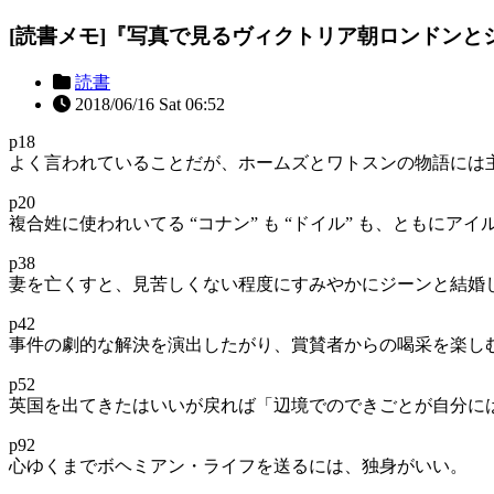
[読書メモ]『写真で見るヴィクトリア朝ロンドンと
読書
2018/06/16 Sat 06:52
p18
よく言われていることだが、ホームズとワトスンの物語には
p20
複合姓に使われいてる “コナン” も “ドイル” も、ともにア
p38
妻を亡くすと、見苦しくない程度にすみやかにジーンと結婚
p42
事件の劇的な解決を演出したがり、賞賛者からの喝采を楽し
p52
英国を出てきたはいいが戻れば「辺境でのできごとが自分に
p92
心ゆくまでボヘミアン・ライフを送るには、独身がいい。