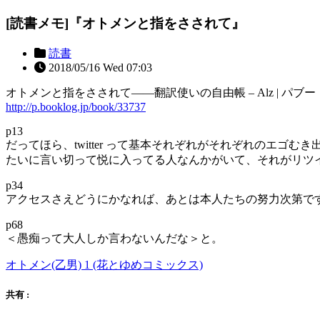
[読書メモ]『オトメンと指をさされて』
読書
2018/05/16 Wed 07:03
オトメンと指をさされて――翻訳使いの自由帳 – Alz | パブー
http://p.booklog.jp/book/33737
p13
だってほら、twitter って基本それぞれがそれぞれのエ
たいに言い切って悦に入ってる人なんかがいて、それがリツ
p34
アクセスさえどうにかなれば、あとは本人たちの努力次第で
p68
＜愚痴って大人しか言わないんだな＞と。
オトメン(乙男) 1 (花とゆめコミックス)
共有 :