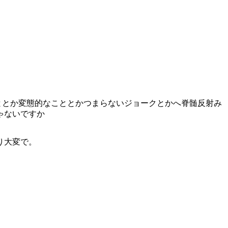
こととか変態的なこととかつまらないジョークとかへ脊髄反射み
ゃないですか
り大変で。