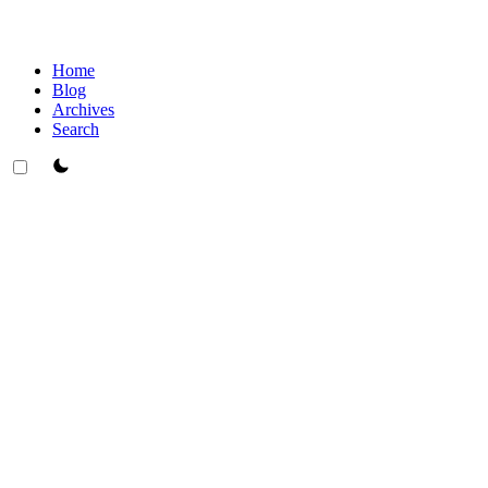
Home
Blog
Archives
Search
theme switcher