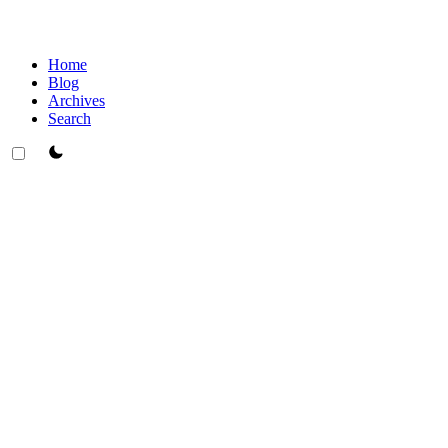
Home
Blog
Archives
Search
theme switcher