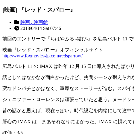
[映画] 『レッド・スパロー』
映画 ,
映画館
2018/04/14 Sat 07:46
前回のエントリーで『ちはやふる -結び-』を広島バルト 11
映画『レッド・スパロー』オフィシャルサイト
http://www.foxmovies-jp.com/redsparrow/
広島バルト 11 の IMAX は昨年 12 月 15 日に導入さ
話としてはなかなか面白かったけど、拷問シーンが耐えられ
変なドンパチとかはなく、重厚なストーリーが進む。スパイ
ジェニファー・ローレンスは頑張っていたと思う。ヌードシ
昔の話かと思えば、現在っぽい。時代設定を内緒にして途中
肝心の IMAX は、まあそれなりによかった。IMAX に慣
評価：3/5