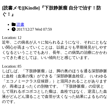
[読書メモ][Kindle]『下肢静脈瘤 自分で治す！防
ぐ！』
読書
2017/12/27 Wed 07:59
Location: 12
近年、この病名が人々に知られるようになり、それにともな
い関心が高まっていくことは、以前よりも早期発見がしやす
くなるということでもあり、長年、この病気の治療にかかわ
ってきた者としては、いい傾向だと感じています。
Location: 85
しばしば、「下肢静脈瘤」は、脚の奥のほうを通る深部静脈
に血栓（血液の塊）ができる「深部静脈血栓症」（いわゆる
「エコノミークラス症候群」）と混同されることがあります
が、両者はまったくの別物です。 「下肢静脈瘤」の症状と
して現れるボコボコとした瘤は、血栓ではなく、逆流した血
液がどんどん溜ることで血管が太くなった結果によるものな
のです。