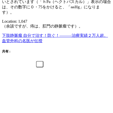
いとされています（「ｈPa（ヘクトパスカル）」表示の場合
は、その数字に０・75をかけると、「㎜Hg」になりま
す）。
Location: 1,047
（余談ですが、痔は、肛門の静脈瘤です）。
下肢静脈瘤 自分で治す！防ぐ！―――治療実績２万人超。
血管外科の名医が伝授
共有 :