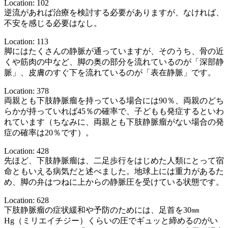
Location: 102
逆流があれば治療を検討する必要がありますが、なければ、
不安を感じる必要はなし。
Location: 113
脚にはたくさんの静脈が通っていますが、そのうち、骨の近
くや筋肉の中など、脚の奥の部分を流れているのが「深部静
脈」、皮膚のすぐ下を流れているのが「表在静脈」です。
Location: 378
両親とも下肢静脈瘤を持っている場合には90％、両親のどち
らかが持っていれば45％の確率で、子どもも発症するといわ
れています（ちなみに、両親とも下肢静脈瘤がない場合の発
症の確率は20％です）。
Location: 428
先ほど、下肢静脈瘤は、二足歩行をはじめた人類にとって宿
命ともいえる病気だと述べました。地球上には重力があるた
め、脚の弁はつねに上からの静脈圧を受けている状態です。
Location: 628
下肢静脈瘤の症状緩和や予防のためには、足首を30㎜
Hg（ミリエイチジー）くらいの圧でギュッと締めるのがい