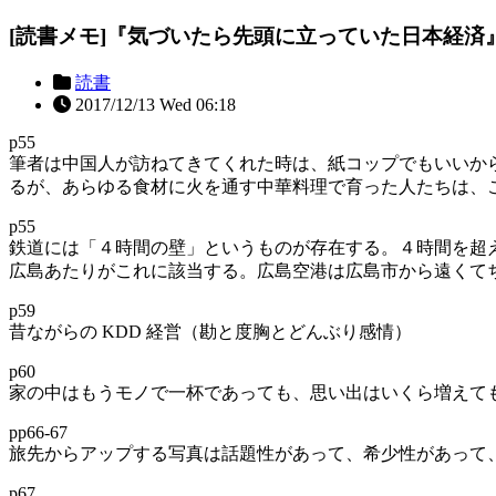
[読書メモ]『気づいたら先頭に立っていた日本経済
読書
2017/12/13 Wed 06:18
p55
筆者は中国人が訪ねてきてくれた時は、紙コップでもいいか
るが、あらゆる食材に火を通す中華料理で育った人たちは、
p55
鉄道には「４時間の壁」というものが存在する。４時間を超
広島あたりがこれに該当する。広島空港は広島市から遠くて
p59
昔ながらの KDD 経営（勘と度胸とどんぶり感情）
p60
家の中はもうモノで一杯であっても、思い出はいくら増えて
pp66-67
旅先からアップする写真は話題性があって、希少性があって
p67