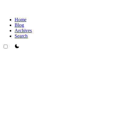
Home
Blog
Archives
Search
theme switcher