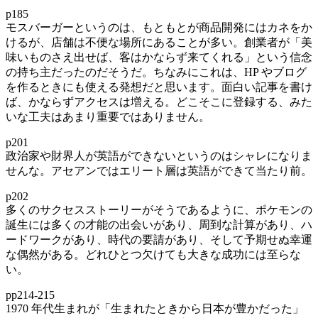
p185
モスバーガーというのは、もともとが商品開発にはカネをか
けるが、店舗は不便な場所にあることが多い。創業者が「美
味いものさえ出せば、客はかならず来てくれる」という信念
の持ち主だったのだそうだ。ちなみにこれは、HP やブログ
を作るときにも使える発想だと思います。面白い記事を書け
ば、かならずアクセスは増える。どこそこに登録する、みた
いな工夫はあまり重要ではありません。
p201
政治家や財界人が英語ができないというのはシャレになりま
せんな。アセアンではエリート層は英語ができて当たり前。
p202
多くのサクセスストーリーがそうであるように、ポケモンの
誕生には多くの才能の出会いがあり、周到な計算があり、ハ
ードワークがあり、時代の要請があり、そして予期せぬ幸運
な偶然がある。どれひとつ欠けても大きな成功には至らな
い。
pp214-215
1970 年代生まれが「生まれたときから日本が豊かだった」