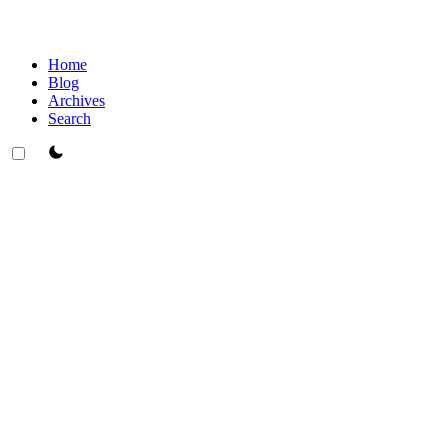
Home
Blog
Archives
Search
theme switcher