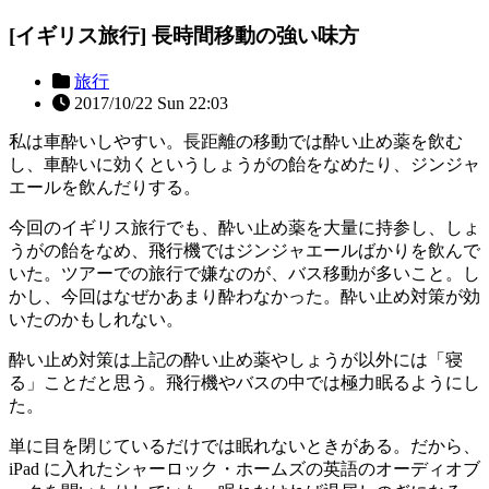
[イギリス旅行] 長時間移動の強い味方
旅行
2017/10/22 Sun 22:03
私は車酔いしやすい。長距離の移動では酔い止め薬を飲む
し、車酔いに効くというしょうがの飴をなめたり、ジンジャ
エールを飲んだりする。
今回のイギリス旅行でも、酔い止め薬を大量に持参し、しょ
うがの飴をなめ、飛行機ではジンジャエールばかりを飲んで
いた。ツアーでの旅行で嫌なのが、バス移動が多いこと。し
かし、今回はなぜかあまり酔わなかった。酔い止め対策が効
いたのかもしれない。
酔い止め対策は上記の酔い止め薬やしょうが以外には「寝
る」ことだと思う。飛行機やバスの中では極力眠るようにし
た。
単に目を閉じているだけでは眠れないときがある。だから、
iPad に入れたシャーロック・ホームズの英語のオーディオブ