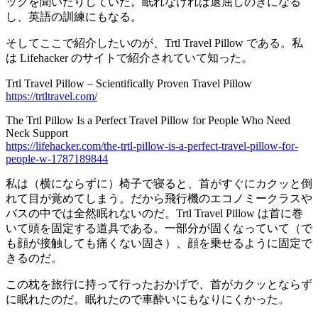
ックを聞いたりしていた。眠れなければ退屈しのぎになる
し、英語の訓練にもなる。
そしてここで紹介したいのが、Trtl Travel Pillow である。私
は Lifehacker のサイトで紹介されていて知った。
Trtl Travel Pillow – Scientifically Proven Travel Pillow
https://trtltravel.com/
The Trtl Pillow Is a Perfect Travel Pillow for People Who Need
Neck Support
https://lifehacker.com/the-trtl-pillow-is-a-perfect-travel-pillow-for-
people-w-1787189844
私は（横にならずに）椅子で寝ると、首がすぐにカクッと倒
れて目が覚めてしまう。だから飛行機のエコノミークラスや
バスの中では全然眠れないのだ。Trtl Travel Pillow は首に巻
いて頭を固定する道具である。一部分が固くなっていて（で
も顔が接触しても痛くない固さ）、顔を乗せるように固定で
きるのだ。
この枕を旅行に持って行ったおかげで、首がカクッとならず
に眠れたのだ。眠れたので車酔いにもなりにくかった。