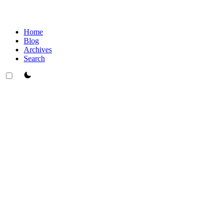
Home
Blog
Archives
Search
theme switcher