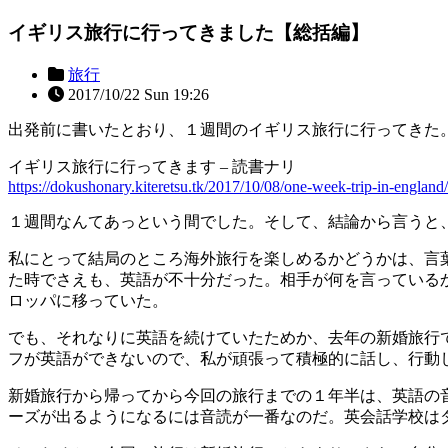
イギリス旅行に行ってきました【総括編】
旅行
2017/10/22 Sun 19:26
出発前に書いたとおり、１週間のイギリス旅行に行ってきた
イギリス旅行に行ってきます – 読書ナリ
https://dokushonary.kiteretsu.tk/2017/10/08/one-week-trip-in-england/
１週間なんてあっという間でした。そして、結論から言うと
私にとって結局のところ海外旅行を楽しめるかどうかは、言
た時でさえも、英語が不十分だった。相手が何を言っている
ロッパに移っていた。
でも、それなりに英語を続けていたためか、去年の新婚旅行
フが英語ができないので、私が頑張って積極的に話し、行動
新婚旅行から帰ってから今回の旅行までの１年半は、英語の
ーズが出るようになるには音読が一番なのだ。英会話学校は