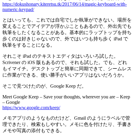
https://dokushonary.kiteretsu.tk/2017/06/14/magic-keyboard-with-
numeric-keypad/
とはいっても、これでは自宅でしか執筆ができない。場所を
変えることでアイデアが浮かぶこともあるので、外出先でも
執筆をしたくなることがある。基本的にラップトップを持ち
歩くのは好きじゃないので、外ではいつも持ち歩く iPad で
執筆をすることになる。
それこそ iPad のテキストエディタはいろいろ試した。
Scrivener の iOS 版もあるので、それも試した。でも、どれ
もイマイチ。デスクトップと簡単に同期できて、シームレス
に作業ができる、使い勝手がいいアプリはないだろうか。
そこで見つけたのが、Google Keep だ。
Meet Google Keep – Save your thoughts, wherever you are – Keep
– Google
https://www.google.com/keep/
メモアプリのようなものだけど、Gmail のようにラベルで管
理できたり、検索もしやすい。メモに色を付けたり、手書き
メモや写真の添付もできる。