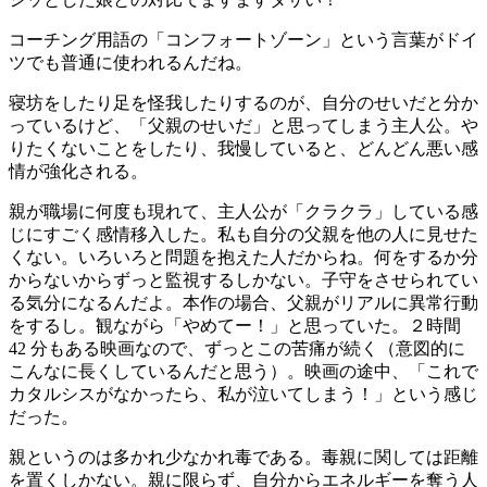
コーチング用語の「コンフォートゾーン」という言葉がドイ
ツでも普通に使われるんだね。
寝坊をしたり足を怪我したりするのが、自分のせいだと分か
っているけど、「父親のせいだ」と思ってしまう主人公。や
りたくないことをしたり、我慢していると、どんどん悪い感
情が強化される。
親が職場に何度も現れて、主人公が「クラクラ」している感
じにすごく感情移入した。私も自分の父親を他の人に見せた
くない。いろいろと問題を抱えた人だからね。何をするか分
からないからずっと監視するしかない。子守をさせられてい
る気分になるんだよ。本作の場合、父親がリアルに異常行動
をするし。観ながら「やめてー！」と思っていた。２時間
42 分もある映画なので、ずっとこの苦痛が続く（意図的に
こんなに長くしているんだと思う）。映画の途中、「これで
カタルシスがなかったら、私が泣いてしまう！」という感じ
だった。
親というのは多かれ少なかれ毒である。毒親に関しては距離
を置くしかない。親に限らず、自分からエネルギーを奪う人