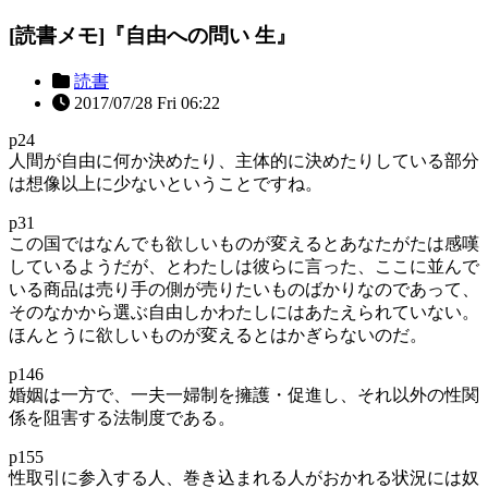
[読書メモ]『自由への問い 生』
読書
2017/07/28 Fri 06:22
p24
人間が自由に何か決めたり、主体的に決めたりしている部分
は想像以上に少ないということですね。
p31
この国ではなんでも欲しいものが変えるとあなたがたは感嘆
しているようだが、とわたしは彼らに言った、ここに並んで
いる商品は売り手の側が売りたいものばかりなのであって、
そのなかから選ぶ自由しかわたしにはあたえられていない。
ほんとうに欲しいものが変えるとはかぎらないのだ。
p146
婚姻は一方で、一夫一婦制を擁護・促進し、それ以外の性関
係を阻害する法制度である。
p155
性取引に参入する人、巻き込まれる人がおかれる状況には奴