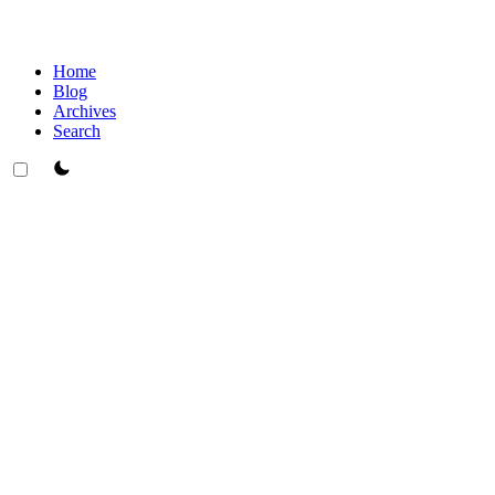
Home
Blog
Archives
Search
theme switcher