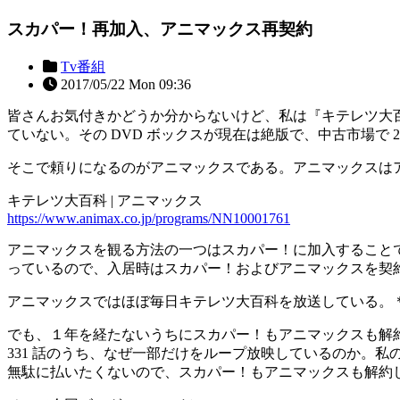
スカパー！再加入、アニマックス再契約
Tv番組
2017/05/22 Mon 09:36
皆さんお気付きかどうか分からないけど、私は『キテレツ大
ていない。その DVD ボックスが現在は絶版で、中古市場で 
そこで頼りになるのがアニマックスである。アニマックスは
キテレツ大百科 | アニマックス
https://www.animax.co.jp/programs/NN10001761
アニマックスを観る方法の一つはスカパー！に加入すること
っているので、入居時はスカパー！およびアニマックスを契
アニマックスではほぼ毎日キテレツ大百科を放送している。＊
でも、１年を経たないうちにスカパー！もアニマックスも解約
331 話のうち、なぜ一部だけをループ放映しているのか。私の知
無駄に払いたくないので、スカパー！もアニマックスも解約