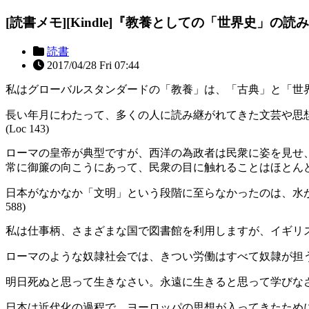
[読書メモ][Kindle]『教養としての「世界史」の読
読書
2017/04/28 Fri 07:44
私はグローバルスタンダードの「教養」は、「古典」と「世界史」
長い年月にわたって、多くの人に読み継がれてきた文芸や思
(Loc 143)
ローマの皇帝が典型ですが、西洋の為政者は民衆に姿を見せ
常に御簾の向こうにあって、民衆の目に触れることはほとんどありま
日本がなかなか「文明」という段階に至らなかったのは、水が
588)
私は仕事柄、さまざまな国で図書館を利用しますが、イギリスの
ローマのような奴隷社会では、きつい労働はすべて奴隷が担うの
明日死ぬと思って生きなさい。永遠に生きると思って学びなさい。(
日本は近代化の過程で、ヨーロッパの思想が入ってきたために、