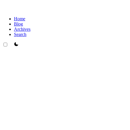
Home
Blog
Archives
Search
theme switcher