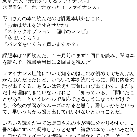
東堂 馬人『未来をつくるファイナンス』
永野良佑『これでわかった！ ファイナンス』
野口さんの本で読んだのは課題本以外はこれ。
『お金はサルを進化させたか』
『ストックオプション 儲けのレシピ』
『私はいくら？』
『パンダをいくらで買いますか？』
課題本は２回読んだ。１ヶ月前にまず１回目を読み、関連本
を読んで、読書会当日に２回目を読んだ。
ファイナンス理論について知るのはこれが初めてでちんぷん
かんぷんだったけど、いろいろ本を読むうちに、同じ内容の
話が出てくる。あるいは覚えた言葉に再び出くわす。まだま
だ十分理解できていないけれど、「知っている」「聞いたこ
とがある」というレベルで反応できるようになっただけで
も、今後の学習がスムーズになると思う。難しいからといっ
て、早いうちから投げ出してはいけないということだ。
いろいろ読んだ中では野口さんの本が特に分かりやすい。１
冊の本にすべて凝縮しようとせず、複数の本でいろいろな切
り口からファイナンス理論について書かれている。そして、