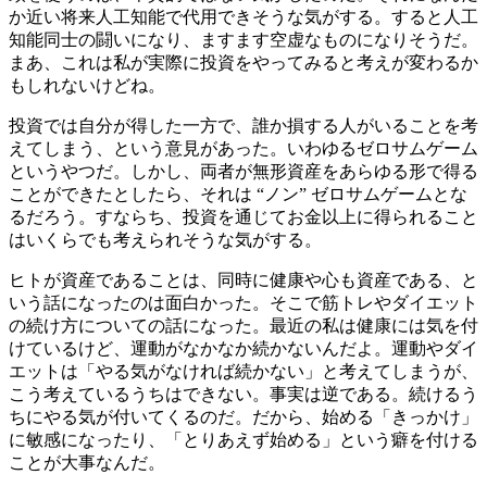
か近い将来人工知能で代用できそうな気がする。すると人工
知能同士の闘いになり、ますます空虚なものになりそうだ。
まあ、これは私が実際に投資をやってみると考えが変わるか
もしれないけどね。
投資では自分が得した一方で、誰か損する人がいることを考
えてしまう、という意見があった。いわゆるゼロサムゲーム
というやつだ。しかし、両者が無形資産をあらゆる形で得る
ことができたとしたら、それは “ノン” ゼロサムゲームとな
るだろう。すならち、投資を通じてお金以上に得られること
はいくらでも考えられそうな気がする。
ヒトが資産であることは、同時に健康や心も資産である、と
いう話になったのは面白かった。そこで筋トレやダイエット
の続け方についての話になった。最近の私は健康には気を付
けているけど、運動がなかなか続かないんだよ。運動やダイ
エットは「やる気がなければ続かない」と考えてしまうが、
こう考えているうちはできない。事実は逆である。続けるう
ちにやる気が付いてくるのだ。だから、始める「きっかけ」
に敏感になったり、「とりあえず始める」という癖を付ける
ことが大事なんだ。