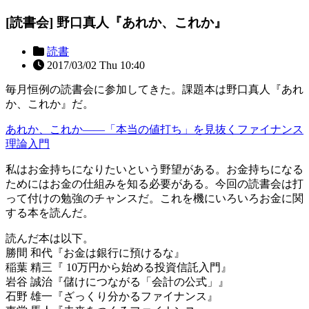
[読書会] 野口真人『あれか、これか』
読書
2017/03/02 Thu 10:40
毎月恒例の読書会に参加してきた。課題本は野口真人『あれ
か、これか』だ。
あれか、これか――「本当の値打ち」を見抜くファイナンス
理論入門
私はお金持ちになりたいという野望がある。お金持ちになる
ためにはお金の仕組みを知る必要がある。今回の読書会は打
って付けの勉強のチャンスだ。これを機にいろいろお金に関
する本を読んだ。
読んだ本は以下。
勝間 和代『お金は銀行に預けるな』
稲葉 精三『 10万円から始める投資信託入門』
岩谷 誠治『儲けにつながる「会計の公式」』
石野 雄一『ざっくり分かるファイナンス』