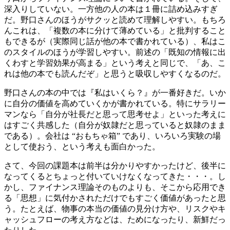
深入りしていない。一方他の人の本は１冊に詰め込みすぎ
だ。野口さんのほうがサクッと読めて理解しやすい。もちろ
んこれは、「複数の本に分けて薄めている」と批判すること
もできるが（実際同じ話が他の本で書かれている）、私はこ
のスタイルのほうが学習しやすい。前述の「既知の情報に出
くわすと学習効果が高まる」という考えと同じで、「あ、こ
れは他の本でも読んだぞ」と思うと吸収しやすくなるのだ。
野口さんの本の中では『私はいくら？』が一番好きだ。いか
に自分の価値を高めていくかが書かれている。特にサラリー
マンなら「自分が社長だと思って思考せよ」といった考えに
はすごく共感した（自分が奴隷だと思っていると奴隷のまま
である）。会社は “おもちゃ箱” であり、いろいろ実験の場
として使おう、という考えも面白かった。
さて、今回の課題本は前半は分かりやすかったけど、後半に
なってくるとちょっと付いていけなくなってきた・・・。し
かし、ファイナンス理論そのものよりも、そこから応用でき
る「思想」に気付かされただけでもすごく価値があったと思
う。たとえば、物事の本当の価値の見分け方や、リスクやキ
ャッシュフローの考え方などは、ためになったり、新鮮だっ