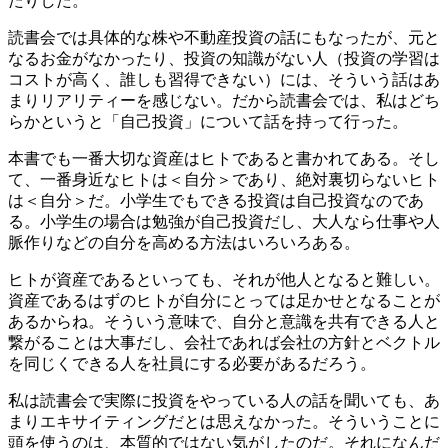
たりした。
読書会では具体的な株や不動産投資の話にもなったが、元と
なるお金がなかったり、投資の知識がない人（投資の学習は
コストが高く、誰しも習得できない）には、そういう話はあ
まりリアリティーを感じない。だから読書会では、私はどち
らかというと「自己投資」について話を持って行った。
本書でも一番大切な資産はヒトであると書かれてある。そし
て、一番身近なヒトは＜自分＞であり、絶対裏切らないヒト
は＜自分＞だ。小学生でもできる投資は自己投資なのであ
る。小学生の場合は勉強が自己投資だし、大人なら仕事や人
脈作りなどの自分を高める方法はいろいろある。
ヒトが資産であるといっても、それが他人となると難しい。
資産であるはずのヒトが自分にとっては足かせとなることが
あるからね。そういう意味で、自分と意識を共有できる人と
繋がることは大事だし、会社であれば会社の方針とベクトル
を同じくできる人を社員にする必要があるだろう。
私は読書会で実際に投資をやっている人の話を聞いても、あ
まりエキサイティングだとは思えなかった。そういうことに
頭を使うのは、本質的ではない気がしたのだ。それになんだ