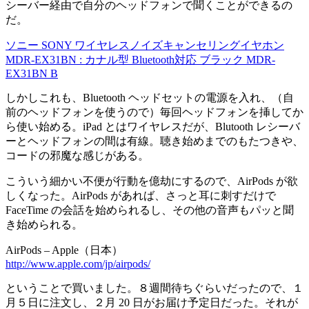
シーバー経由で自分のヘッドフォンで聞くことができるの
だ。
ソニー SONY ワイヤレスノイズキャンセリングイヤホン
MDR-EX31BN : カナル型 Bluetooth対応 ブラック MDR-
EX31BN B
しかしこれも、Bluetooth ヘッドセットの電源を入れ、（自
前のヘッドフォンを使うので）毎回ヘッドフォンを挿してか
ら使い始める。iPad とはワイヤレスだが、Blutooth レシーバ
ーとヘッドフォンの間は有線。聴き始めまでのもたつきや、
コードの邪魔な感じがある。
こういう細かい不便が行動を億劫にするので、AirPods が欲
しくなった。AirPods があれば、さっと耳に刺すだけで
FaceTime の会話を始められるし、その他の音声もパッと聞
き始められる。
AirPods – Apple（日本）
http://www.apple.com/jp/airpods/
ということで買いました。８週間待ちぐらいだったので、１
月５日に注文し、２月 20 日がお届け予定日だった。それが