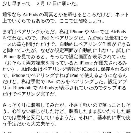
少し早まって、２月 17 日に届いた。
通常なら AirPods の写真とかを載せるところだけど、ネット
上でいくらでもあるので、ここでは省略しよう。
まずはペアリングからだ。私は iPhone や Mac では AirPods
を使わないので、iPad とペアリングだ。AirPods は最初にケ
ースの蓋を開けただけで、自動的にペアリング作業ができる
と聞いていたが、なぜか設定画面が自動的に出ない。試しに
iPhone を見てみると、そっちで設定画面が表示されていた
（おそらく両方端末を持っていると iPhone が優先されるみ
たい）。AirPods はペアリング情報が iCloud に保存されるの
で、iPhone でペアリングすれば iPad で使えるようになるん
だけど、私は手動で iPad のみをペアリングした。設定アプ
リ＞ Bluetooth で AirPods が表示されていたのでタップする
だけでペアリング完了だ。
さっそく耳に装着してみたが、小さく軽いので落っことしそ
う。心許ない感じがしたけど、装着したまま歩いたりした感
じでは意外と安定しているようだ。それに、基本的に家で使
う予定だから大丈夫そう。